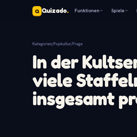
Quizado
.
Funktionen
Spiele
Q
Kategorien
/
Popkultur
/
Frage
In der Kultser
viele Staffe
insgesamt pr