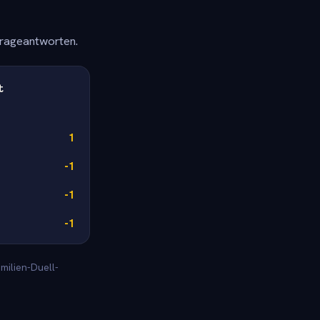
frageantworten.
t
1
-1
-1
-1
milien-Duell-