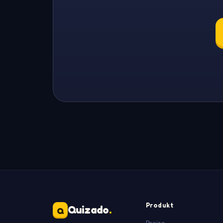
Produkt
Quizado
.
Q
Preise