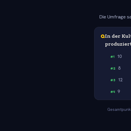
Die Umfrage sa
Q
In der Kul
produzier
10
#
1
8
#
2
12
#
3
9
#
4
Gesamtpunkte