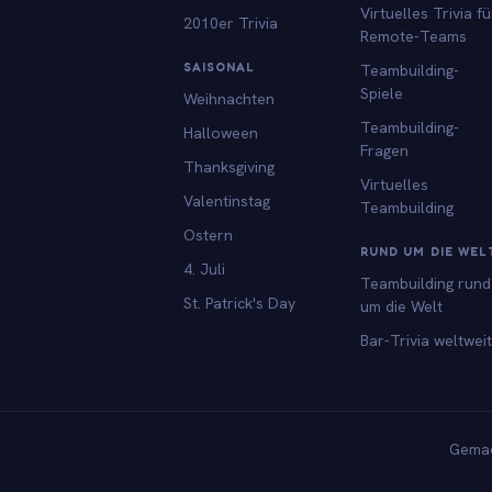
Virtuelles Trivia fü
2010er Trivia
Remote-Teams
SAISONAL
Teambuilding-
Spiele
Weihnachten
Teambuilding-
Halloween
Fragen
Thanksgiving
Virtuelles
Valentinstag
Teambuilding
Ostern
RUND UM DIE WEL
4. Juli
Teambuilding rund
St. Patrick's Day
um die Welt
Bar-Trivia weltweit
Gemac