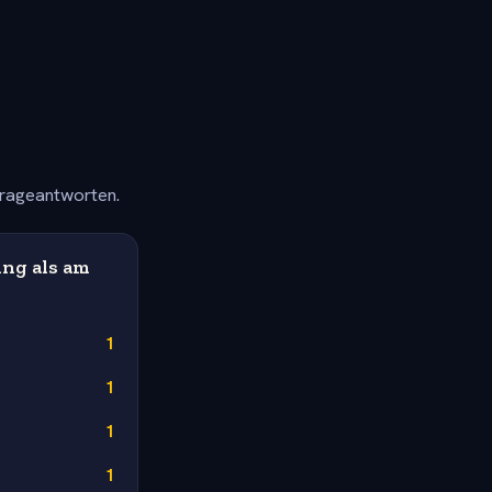
frageantworten.
ng als am
1
1
1
1