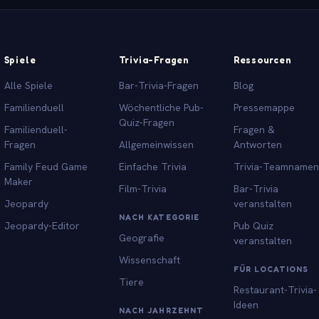
Spiele
Trivia-Fragen
Ressourcen
Alle Spiele
Bar-Trivia-Fragen
Blog
Familienduell
Wöchentliche Pub-
Pressemappe
Quiz-Fragen
Familienduell-
Fragen &
Fragen
Allgemeinwissen
Antworten
Family Feud Game
Einfache Trivia
Trivia-Teamnamen
Maker
Film-Trivia
Bar-Trivia
Jeopardy
veranstalten
NACH KATEGORIE
Jeopardy-Editor
Pub Quiz
Geografie
veranstalten
Wissenschaft
FÜR LOCATIONS
Tiere
Restaurant-Trivia-
Ideen
NACH JAHRZEHNT