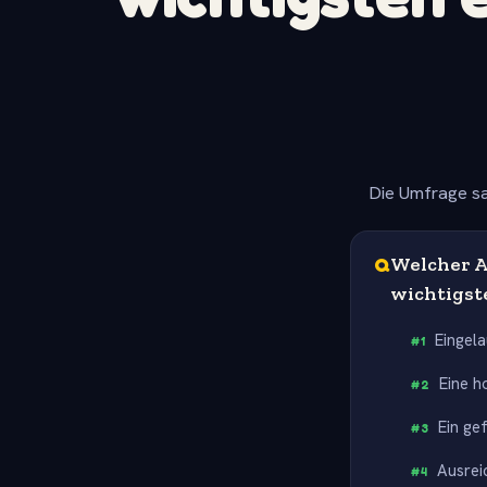
Die Umfrage sa
Q
Welcher A
wichtigs
Eingel
#
1
Eine h
#
2
Ein gef
#
3
Ausrei
#
4