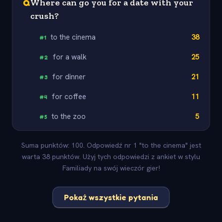
Q
Where can go you for a date with your
crush?
to the cinema
38
#
1
for a walk
25
#
2
for dinner
21
#
3
for coffee
11
#
4
to the zoo
5
#
5
Suma punktów: 100. Odpowiedź nr 1 "to the cinema" jest
warta 38 punktów. Użyj tych odpowiedzi z ankiet w stylu
Familiady na swój wieczór gier!
Pokaż wszystkie pytania