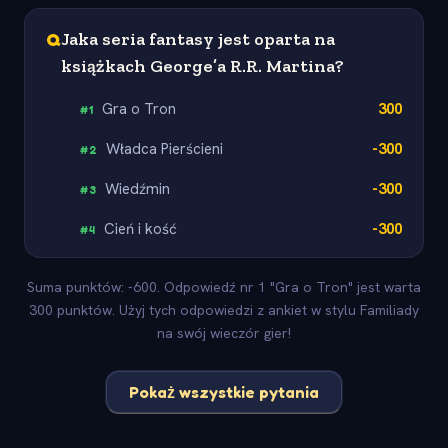
Q
Jaka seria fantasy jest oparta na
książkach George’a R.R. Martina?
Gra o Tron
300
#
1
Władca Pierścieni
-300
#
2
Wiedźmin
-300
#
3
Cień i kość
-300
#
4
Suma punktów: -600. Odpowiedź nr 1 "Gra o Tron" jest warta
300 punktów. Użyj tych odpowiedzi z ankiet w stylu Familiady
na swój wieczór gier!
Pokaż wszystkie pytania