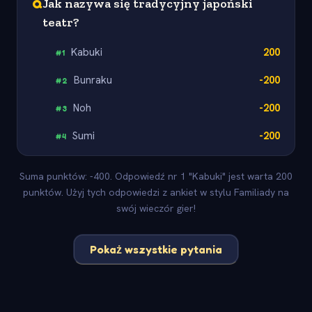
Q
Jak nazywa się tradycyjny japoński
teatr?
Kabuki
200
#
1
Bunraku
-200
#
2
Noh
-200
#
3
Sumi
-200
#
4
Suma punktów: -400. Odpowiedź nr 1 "Kabuki" jest warta 200
punktów. Użyj tych odpowiedzi z ankiet w stylu Familiady na
swój wieczór gier!
Pokaż wszystkie pytania