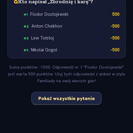
Q
Kto napisał „Zbrodnię i karę”?
Fiodor Dostojewski
500
#
1
Anton Chekhov
-500
#
2
Lew Tołstoj
-500
#
3
Nikolai Gogol
-500
#
4
Suma punktów: -1000. Odpowiedź nr 1 "Fiodor Dostojewski"
jest warta 500 punktów. Użyj tych odpowiedzi z ankiet w stylu
Familiady na swój wieczór gier!
Pokaż wszystkie pytania