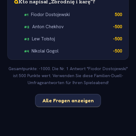
Q
Kto napisał „Zbrodnię i karę”?
Fiodor Dostojewski
500
#
1
Anton Chekhov
-500
#
2
Lew Tołstoj
-500
#
3
Nikolai Gogol
-500
#
4
Gesamtpunkte: -1000. Die Nr. 1 Antwort "Fiodor Dostojewski"
ist 500 Punkte wert. Verwenden Sie diese Familien-Duell-
Umfrageantworten für Ihren Spieleabend!
Alle Fragen anzeigen