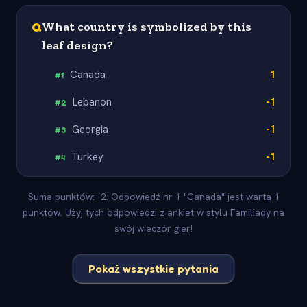
Q
What country is symbolized by this
leaf design?
Canada
1
#
1
Lebanon
-1
#
2
Georgia
-1
#
3
Turkey
-1
#
4
Suma punktów: -2. Odpowiedź nr 1 "Canada" jest warta 1
punktów. Użyj tych odpowiedzi z ankiet w stylu Familiady na
swój wieczór gier!
Pokaż wszystkie pytania