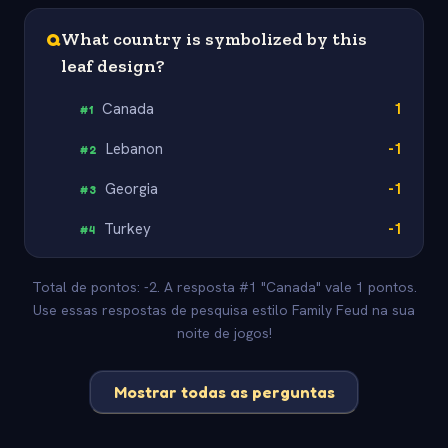
Q
What country is symbolized by this
leaf design?
Canada
1
#
1
Lebanon
-1
#
2
Georgia
-1
#
3
Turkey
-1
#
4
Total de pontos: -2. A resposta #1 "Canada" vale 1 pontos.
Use essas respostas de pesquisa estilo Family Feud na sua
noite de jogos!
Mostrar todas as perguntas