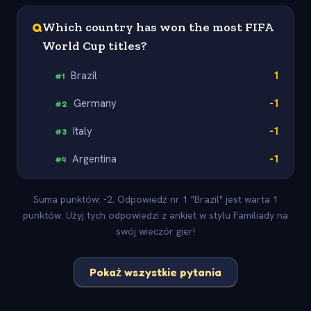
Q
Which country has won the most FIFA
World Cup titles?
Brazil
1
#
1
Germany
-1
#
2
Italy
-1
#
3
Argentina
-1
#
4
Suma punktów: -2. Odpowiedź nr 1 "Brazil" jest warta 1
punktów. Użyj tych odpowiedzi z ankiet w stylu Familiady na
swój wieczór gier!
Pokaż wszystkie pytania