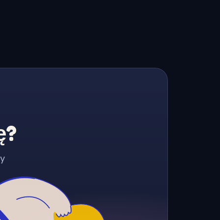
ę?
zy