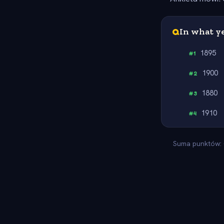
Q
In what y
1895
#
1
1900
#
2
1880
#
3
1910
#
4
Suma punktów: -