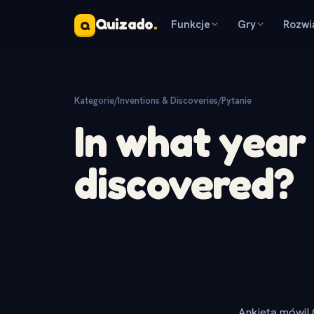
Quizado
.
Funkcje
Gry
Rozwi
Q
Kategorie
/
Inventions & Discoveries
/
Pytanie
In what year
discovered?
Ankieta mówi! 