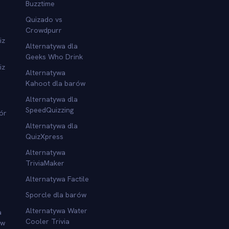
Buzztime
Quizado vs
Crowdpurr
iz
Alternatywa dla
Geeks Who Drink
iz
Alternatywa
Kahoot dla barów
Alternatywa dla
SpeedQuizzing
ór
Alternatywa dla
QuizXpress
Alternatywa
TriviaMaker
Alternatywa Factile
Sporcle dla barów
Alternatywa Water
a
Cooler Trivia
ów