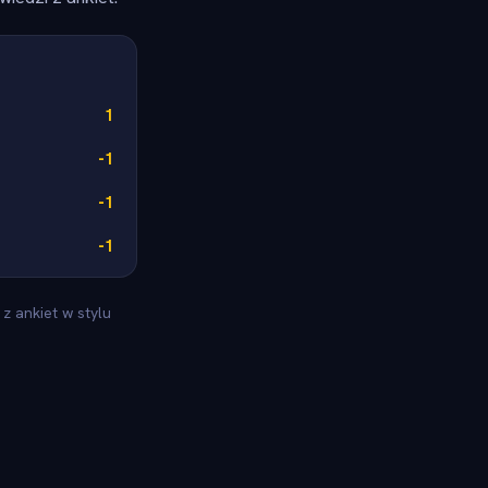
1
-1
-1
-1
z ankiet w stylu