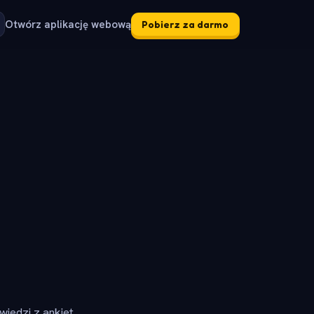
Otwórz aplikację webową
Pobierz za darmo
iedzi z ankiet.