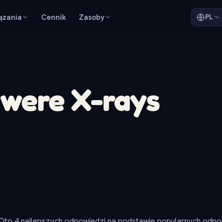
ązania
Cennik
Zasoby
PL
 were X-rays
Oto 4 najlepszych odpowiedzi na podstawie popularnych odpow