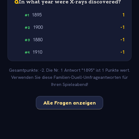
Q
In what year were X-rays discovered?
1895
1
#
1
1900
-1
#
2
1880
-1
#
3
1910
-1
#
4
Gesamtpunkte: -2. Die Nr. 1 Antwort "1895" ist 1 Punkte wert.
Verwenden Sie diese Familien-Duell-Umfrageantworten für
Ihren Spieleabend!
Alle Fragen anzeigen