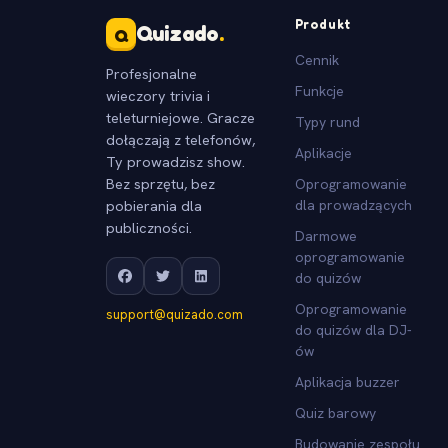
Produkt
Quizado
.
Q
Cennik
Profesjonalne
Funkcje
wieczory trivia i
teleturniejowe. Gracze
Typy rund
dołączają z telefonów,
Aplikacje
Ty prowadzisz show.
Bez sprzętu, bez
Oprogramowanie
pobierania dla
dla prowadzących
publiczności.
Darmowe
oprogramowanie
do quizów
Oprogramowanie
support@quizado.com
do quizów dla DJ-
ów
Aplikacja buzzer
Quiz barowy
Budowanie zespołu