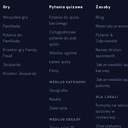
Gry
Pytania quizowe
Zasoby
Wszystkie gry
Pytania do quizu
Blog
barowego
Familiada
Materiały praso
Cotygodniowe
Pytania do
Pytanie &
pytania do pub
Familiady
Odpowiedzi
quizu
Kreator gry Family
Nazwy drużyn
Wiedza ogólna
Feud
quizowych
Łatwe quizy
Jeopardy
Jak prowadzić qu
Filmy
barowy
Kreator Jeopardy
Jak prowadzić qu
WEDŁUG KATEGORII
pubowy
Geografia
DLA LOKALI
Nauka
Pomysły na wiecz
Zwierzęta
quizowy w
restauracji
WEDŁUG DEKADY
Charytatywny
Trivia z lat 70.