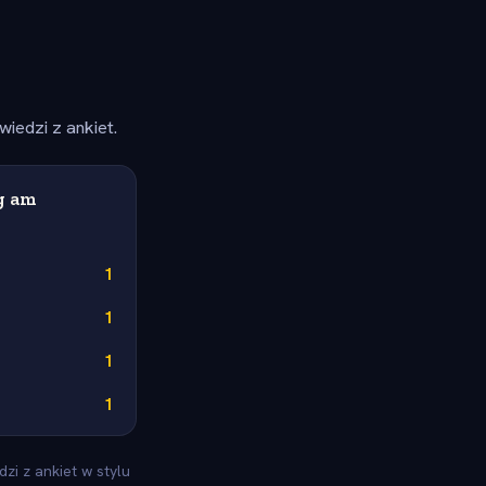
iedzi z ankiet.
g am
1
1
1
1
zi z ankiet w stylu