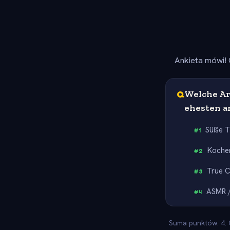
Ankieta mówi! 
Q
Welche Ar
ehesten a
Süße T
#
1
Koche
#
2
True 
#
3
ASMR /
#
4
Suma punktów: 4. O