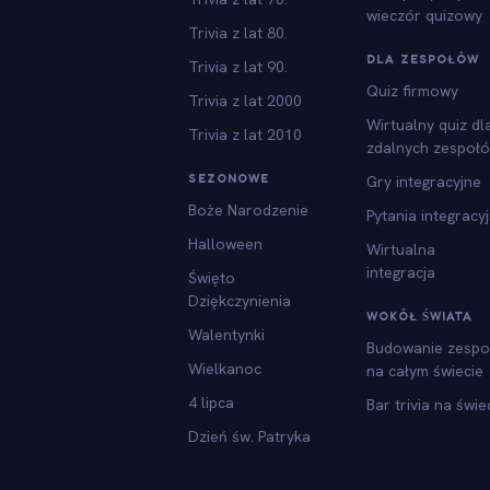
wieczór quizowy
Trivia z lat 80.
DLA ZESPOŁÓW
Trivia z lat 90.
Quiz firmowy
Trivia z lat 2000
Wirtualny quiz dl
Trivia z lat 2010
zdalnych zespoł
SEZONOWE
Gry integracyjne
Boże Narodzenie
Pytania integracy
Halloween
Wirtualna
integracja
Święto
Dziękczynienia
WOKÓŁ ŚWIATA
Walentynki
Budowanie zespo
Wielkanoc
na całym świecie
4 lipca
Bar trivia na świe
Dzień św. Patryka