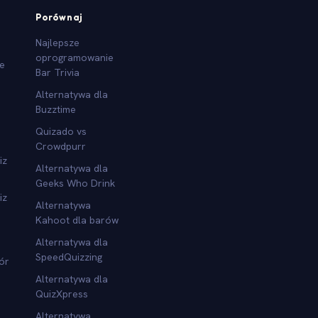
Porównaj
Najlepsze
oprogramowanie
we
Bar Trivia
Alternatywa dla
Buzztime
Quizado vs
Crowdpurr
iz
Alternatywa dla
Geeks Who Drink
iz
Alternatywa
Kahoot dla barów
Alternatywa dla
SpeedQuizzing
ór
Alternatywa dla
QuizXpress
Alternatywa