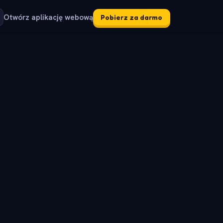
Otwórz aplikację webową
Pobierz za darmo