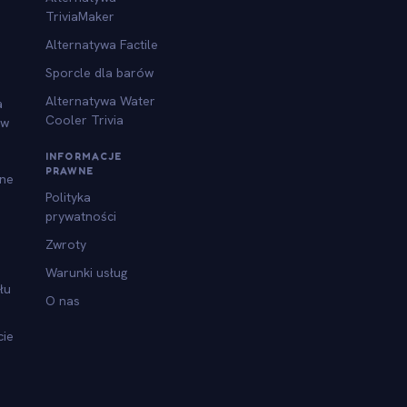
TriviaMaker
Alternatywa Factile
Sporcle dla barów
Alternatywa Water
a
Cooler Trivia
ów
INFORMACJE
PRAWNE
jne
Polityka
prywatności
Zwroty
Warunki usług
łu
O nas
cie