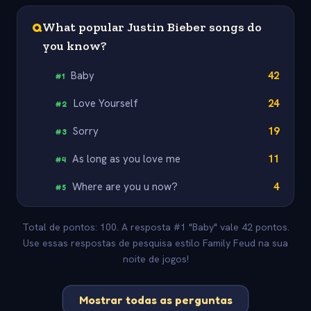
Q
What popular Justin Bieber songs do
you know?
Baby
42
#
1
Love Yourself
24
#
2
Sorry
19
#
3
As long as you love me
11
#
4
Where are you u now?
4
#
5
Total de pontos: 100. A resposta #1 "Baby" vale 42 pontos.
Use essas respostas de pesquisa estilo Family Feud na sua
noite de jogos!
Mostrar todas as perguntas