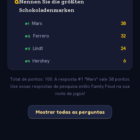
Q
Nennen Sie die größten
Schokoladenmarken
Mars
38
#
1
Ferrero
32
#
2
Lindt
24
#
3
Hershey
6
#
4
Total de pontos: 100. A resposta #1 "Mars" vale 38 pontos.
Use essas respostas de pesquisa estilo Family Feud na sua
noite de jogos!
Mostrar todas as perguntas