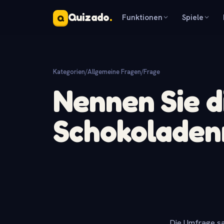
Quizado
.
Funktionen
Spiele
Q
Kategorien
/
Allgemeine Fragen
/
Frage
Nennen Sie d
Schokolade
Die Umfrage sa