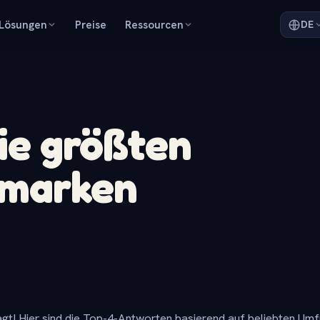
Lösungen
Preise
Ressourcen
DE
ie größten
nmarken
gt! Hier sind die Top-4-Antworten basierend auf beliebten Um