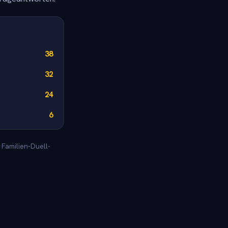
38
32
24
6
 Familien-Duell-