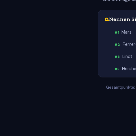
Q
Nennen Si
Mars
#
1
Ferrer
#
2
Lindt
#
3
Hersh
#
4
Gesamtpunkte: 1