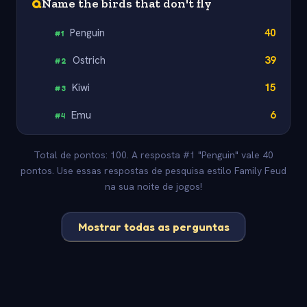
Q
Name the birds that don't fly
Penguin
40
#
1
Ostrich
39
#
2
Kiwi
15
#
3
Emu
6
#
4
Total de pontos: 100. A resposta #1 "Penguin" vale 40
pontos. Use essas respostas de pesquisa estilo Family Feud
na sua noite de jogos!
Mostrar todas as perguntas