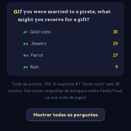
Q
If you were married to a pirate, what
might you receive for a gift?
Gold coins
35
#
1
Jewelry
29
#
2
Parrot
27
#
3
Rum
9
#
4
Total de pontos: 100. A resposta #1 "Gold coins" vale 35
pontos. Use essas respostas de pesquisa estilo Family Feud
na sua noite de jogos!
Mostrar todas as perguntas