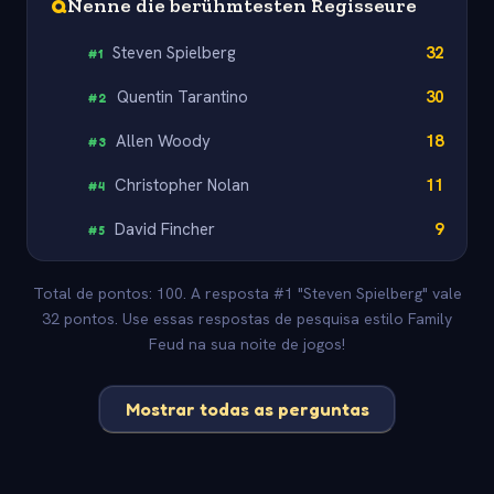
Q
Nenne die berühmtesten Regisseure
Steven Spielberg
32
#
1
Quentin Tarantino
30
#
2
Allen Woody
18
#
3
Christopher Nolan
11
#
4
David Fincher
9
#
5
Total de pontos: 100. A resposta #1 "Steven Spielberg" vale
32 pontos. Use essas respostas de pesquisa estilo Family
Feud na sua noite de jogos!
Mostrar todas as perguntas