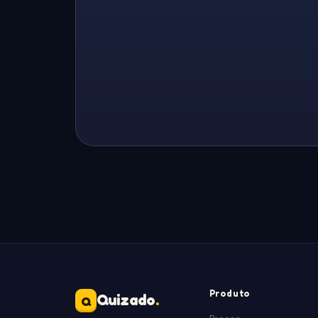
Produto
Quizado
.
Q