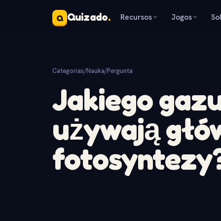
Quizado
.
Recursos
Jogos
So
Q
Categorias
/
Nauka
/
Pergunta
Jakiego gazu
używają głó
fotosyntezy