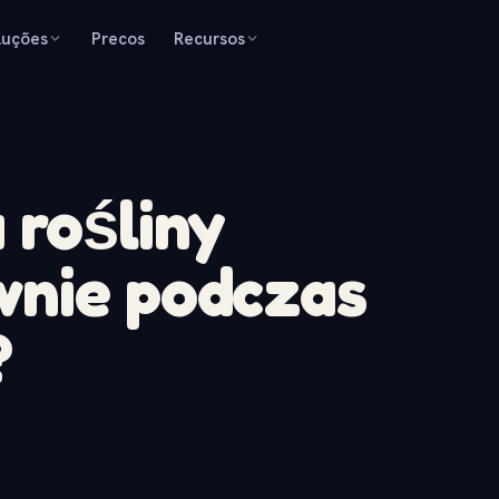
luções
Precos
Recursos
 rośliny
wnie podczas
?