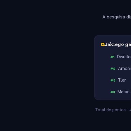
A pesquisa di
Q
Jakiego g
Dwutle
#
1
Amoni
#
2
Tlen
#
3
Metan
#
4
Total de pontos: -