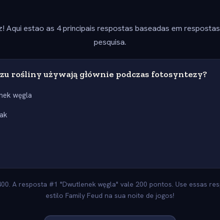
z! Aqui estao as 4 principais respostas baseadas em resposta
pesquisa.
azu rośliny używają głównie podczas fotosyntezy?
nek węgla
ak
400. A resposta #1 "Dwutlenek węgla" vale 200 pontos. Use essas re
estilo Family Feud na sua noite de jogos!