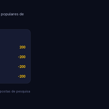
s populares de
200
-200
-200
-200
spostas de pesquisa