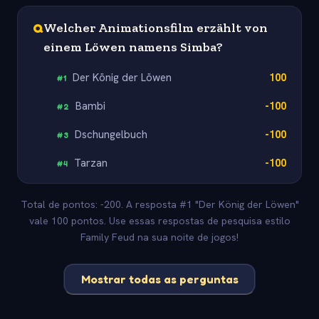
Q
Welcher Animationsfilm erzählt von
einem Löwen namens Simba?
Der König der Löwen
100
#
1
Bambi
-100
#
2
Dschungelbuch
-100
#
3
Tarzan
-100
#
4
Total de pontos: -200. A resposta #1 "Der König der Löwen"
vale 100 pontos. Use essas respostas de pesquisa estilo
Family Feud na sua noite de jogos!
Mostrar todas as perguntas