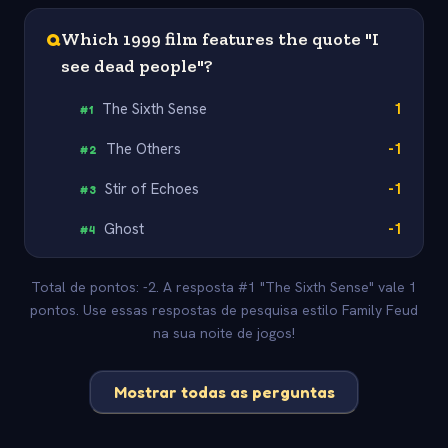
Q
Which 1999 film features the quote "I
see dead people"?
The Sixth Sense
1
#
1
The Others
-1
#
2
Stir of Echoes
-1
#
3
Ghost
-1
#
4
Total de pontos: -2. A resposta #1 "The Sixth Sense" vale 1
pontos. Use essas respostas de pesquisa estilo Family Feud
na sua noite de jogos!
Mostrar todas as perguntas