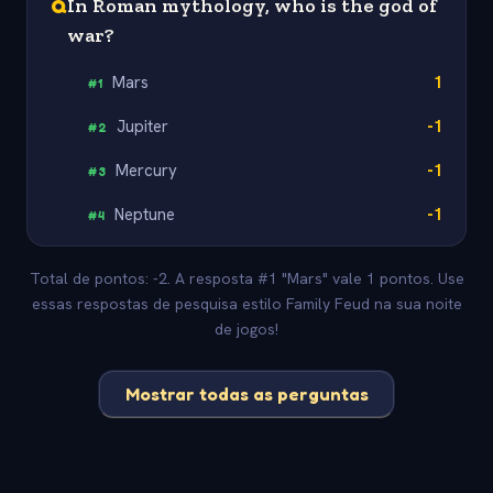
Q
In Roman mythology, who is the god of
war?
Mars
1
#
1
Jupiter
-1
#
2
Mercury
-1
#
3
Neptune
-1
#
4
Total de pontos: -2. A resposta #1 "Mars" vale 1 pontos. Use
essas respostas de pesquisa estilo Family Feud na sua noite
de jogos!
Mostrar todas as perguntas