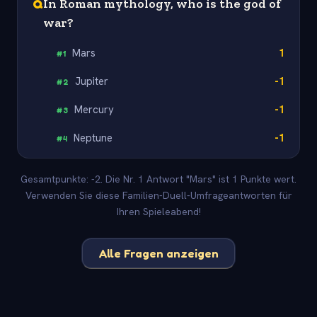
Q
In Roman mythology, who is the god of
war?
Mars
1
#
1
Jupiter
-1
#
2
Mercury
-1
#
3
Neptune
-1
#
4
Gesamtpunkte: -2. Die Nr. 1 Antwort "Mars" ist 1 Punkte wert.
Verwenden Sie diese Familien-Duell-Umfrageantworten für
Ihren Spieleabend!
Alle Fragen anzeigen