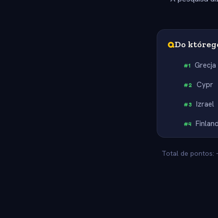
Q
Do którego
Grecja
#
1
Cypr
#
2
Izrael
#
3
Finlan
#
4
Total de pontos: 