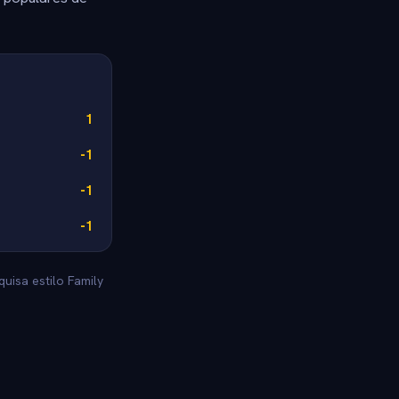
1
-1
-1
-1
uisa estilo Family