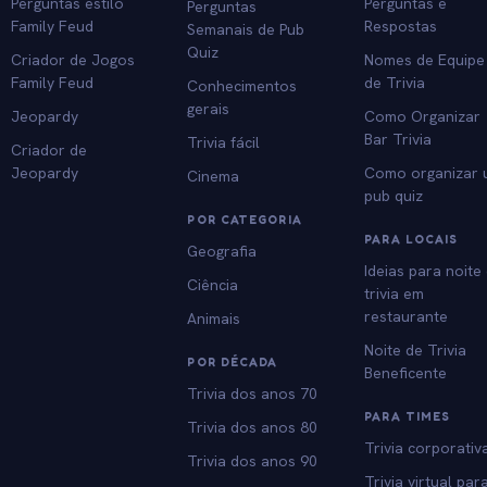
Perguntas estilo
Perguntas e
Perguntas
Family Feud
Respostas
Semanais de Pub
Quiz
Criador de Jogos
Nomes de Equipe
Family Feud
de Trivia
Conhecimentos
gerais
Jeopardy
Como Organizar
Bar Trivia
Trivia fácil
Criador de
Jeopardy
Como organizar
Cinema
pub quiz
POR CATEGORIA
PARA LOCAIS
Geografia
Ideias para noite
Ciência
trivia em
restaurante
Animais
Noite de Trivia
POR DÉCADA
Beneficente
Trivia dos anos 70
PARA TIMES
Trivia dos anos 80
Trivia corporativ
Trivia dos anos 90
Trivia virtual par