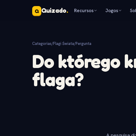
Quizado
.
Recursos
Jogos
So
Q
Categorias
/
Flagi Świata
/
Pergunta
Do którego k
flaga?
A pesquisa di