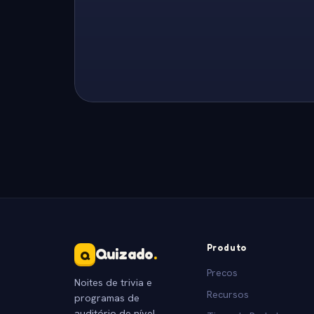
Produto
Quizado
.
Q
Precos
Noites de trivia e
Recursos
programas de
auditório de nível