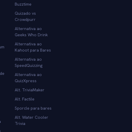
Buzztime
Quizado vs
Crowdpurr
Alternativa ao
Geeks Who Drink
Alternativa ao
 um
Kahoot para Bares
Alternativa ao
SpeedQuizzing
 de
Alternativa ao
QuizXpress
Alt. TriviaMaker
Alt. Factile
Sporcle para bares
Alt. Water Cooler
a
Trivia
a