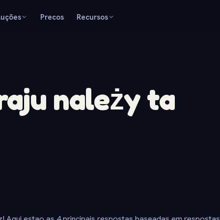
luções
Precos
Recursos
raju należy ta
z! Aqui estao as 4 principais respostas baseadas em resposta