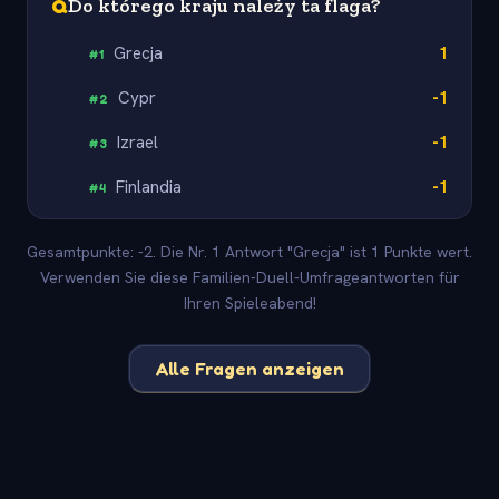
Q
Do którego kraju należy ta flaga?
Grecja
1
#
1
Cypr
-1
#
2
Izrael
-1
#
3
Finlandia
-1
#
4
Gesamtpunkte: -2. Die Nr. 1 Antwort "Grecja" ist 1 Punkte wert.
Verwenden Sie diese Familien-Duell-Umfrageantworten für
Ihren Spieleabend!
Alle Fragen anzeigen