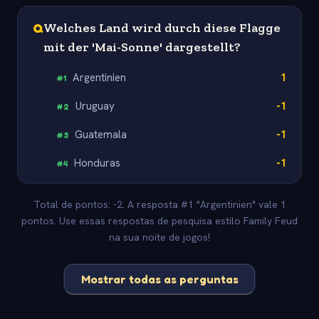
Q
Welches Land wird durch diese Flagge
mit der 'Mai-Sonne' dargestellt?
Argentinien
1
#
1
Uruguay
-1
#
2
Guatemala
-1
#
3
Honduras
-1
#
4
Total de pontos: -2. A resposta #1 "Argentinien" vale 1
pontos. Use essas respostas de pesquisa estilo Family Feud
na sua noite de jogos!
Mostrar todas as perguntas