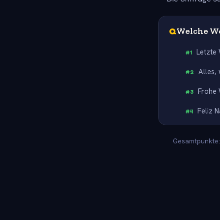
Q
Welche We
Letzte
#
1
Alles,
#
2
Frohe 
#
3
Feliz 
#
4
Gesamtpunkte: 