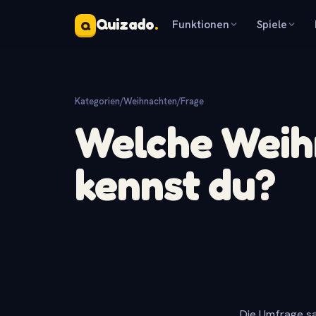
Quizado
.
Funktionen
Spiele
Q
Kategorien
/
Weihnachten
/
Frage
Welche Weih
kennst du?
Die Umfrage sa