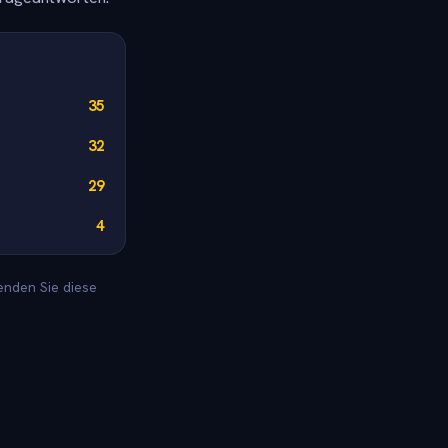
35
32
29
4
enden Sie diese