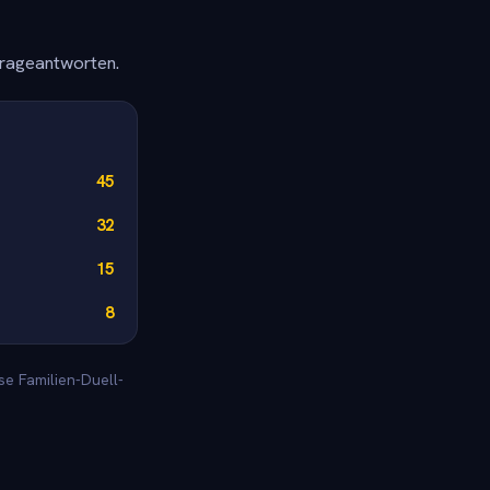
frageantworten.
45
32
15
8
se Familien-Duell-