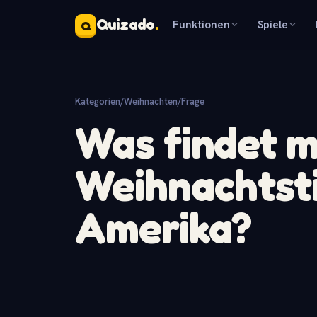
Quizado
.
Funktionen
Spiele
Q
Kategorien
/
Weihnachten
/
Frage
Was findet 
Weihnachtsti
Amerika?