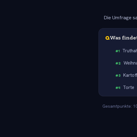
Die Umfrage sa
Q
Was finde
Trutha
#
1
Weihn
#
2
Kartof
#
3
Torte
#
4
Gesamtpunkte: 100