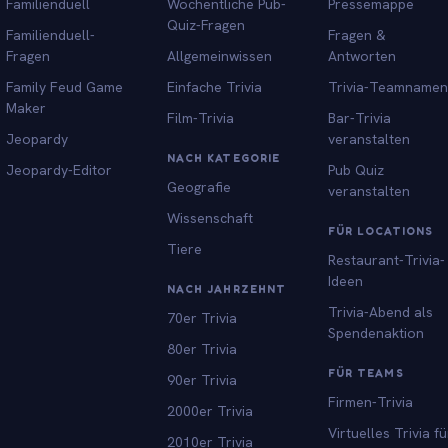
Familienduell
Wöchentliche Pub-
Pressemappe
Quiz-Fragen
Familienduell-
Fragen &
Fragen
Allgemeinwissen
Antworten
Family Feud Game
Einfache Trivia
Trivia-Teamnamen
Maker
Film-Trivia
Bar-Trivia
Jeopardy
veranstalten
NACH KATEGORIE
Jeopardy-Editor
Pub Quiz
Geografie
veranstalten
Wissenschaft
FÜR LOCATIONS
Tiere
Restaurant-Trivia-
Ideen
NACH JAHRZEHNT
Trivia-Abend als
70er Trivia
Spendenaktion
80er Trivia
FÜR TEAMS
90er Trivia
Firmen-Trivia
2000er Trivia
Virtuelles Trivia fü
2010er Trivia