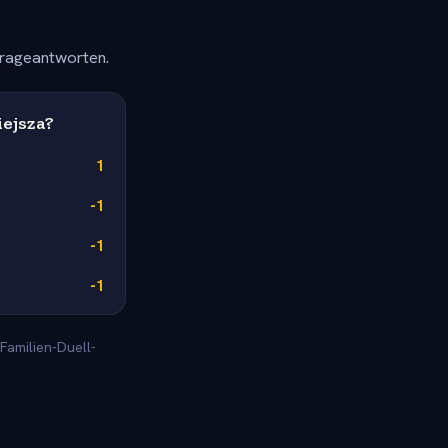
frageantworten.
iejsza?
1
-1
-1
-1
Familien-Duell-