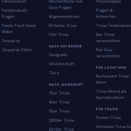
Familienduell
Wöchentliche Pub-
Pressemappe
Quiz-Fragen
Familienduell-
Fragen &
Fragen
Allgemeinwissen
Antworten
Family Feud Game
Einfache Trivia
Trivia-Teamnamen
Maker
Film-Trivia
Bar-Trivia
Jeopardy
veranstalten
NACH KATEGORIE
Jeopardy-Editor
Pub Quiz
Geografie
veranstalten
Wissenschaft
FÜR LOCATIONS
Tiere
Restaurant-Trivia-
Ideen
NACH JAHRZEHNT
Trivia-Abend als
70er Trivia
Spendenaktion
80er Trivia
FÜR TEAMS
90er Trivia
Firmen-Trivia
2000er Trivia
Virtuelles Trivia fü
2010er Trivia