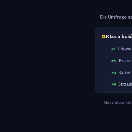
Die Umfrage sa
Q
Która kość
Udowa
#
1
Piszc
#
2
Ramie
#
3
Strzał
#
4
Gesamtpunkte: 