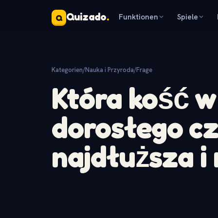
Quizado
.
Funktionen
Spiele
Q
Kategorien
/
Nauka i Przyroda
/
Frage
Która kość w
dorosłego cz
najdłuższa i 