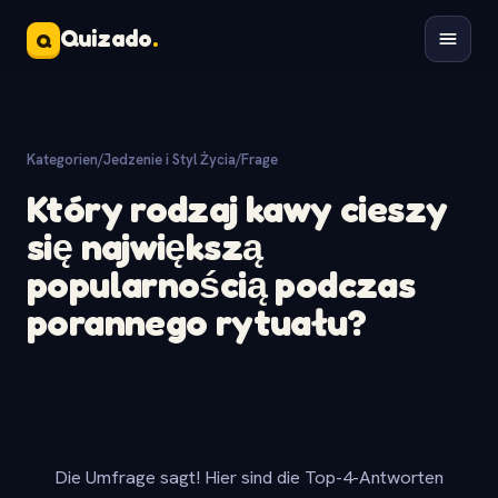
Quizado
.
Q
Kategorien
/
Jedzenie i Styl Życia
/
Frage
Który rodzaj kawy cieszy
się największą
popularnością podczas
porannego rytuału?
Die Umfrage sagt! Hier sind die Top-4-Antworten