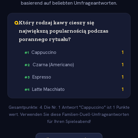
basierend auf beliebten Umfrageantworten.
Q
Który rodzaj kawy cieszy się
największą popularnością podczas
porannego rytuału?
Cappuccino
1
#
1
Czarna (Americano)
1
#
2
Espresso
1
#
3
Latte Macchiato
1
#
4
Gesamtpunkte: 4. Die Nr. 1 Antwort "Cappuccino" ist 1 Punkte
wert. Verwenden Sie diese Familien-Duell-Umfrageantworten
für Ihren Spieleabend!