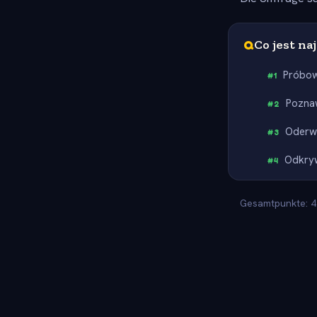
Q
Co jest na
Próbow
#
1
Poznaw
#
2
Oderw
#
3
Odkryw
#
4
Gesamtpunkte: 4.