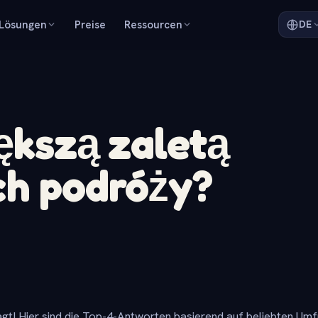
Lösungen
Preise
Ressourcen
DE
iększą zaletą
ch podróży?
gt! Hier sind die Top-4-Antworten basierend auf beliebten Um