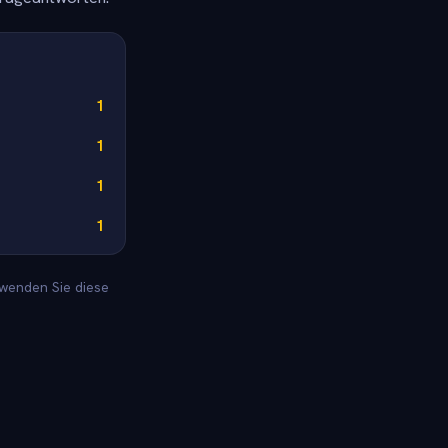
1
1
1
1
rwenden Sie diese