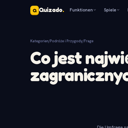
Quizado
.
Funktionen
Spiele
Q
Kategorien
/
Podróże i Przygody
/
Frage
Co jest najw
zagraniczny
Die Umfrage sa