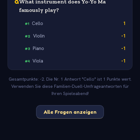
Q
What instrument does Yo-Yo Ma
famously play?
Cello
1
#
1
Violin
-1
#
2
Piano
-1
#
3
Viola
-1
#
4
Gesamtpunkte: -2. Die Nr. 1 Antwort "Cello" ist 1 Punkte wert.
Verwenden Sie diese Familien-Duell-Umfrageantworten für
Ihren Spieleabend!
Alle Fragen anzeigen