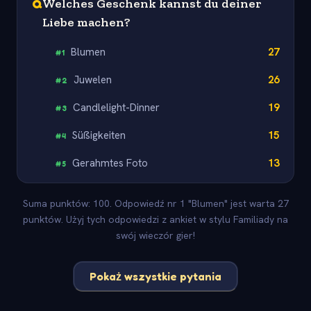
Q
Welches Geschenk kannst du deiner
Liebe machen?
Blumen
27
#
1
Juwelen
26
#
2
Candlelight-Dinner
19
#
3
Süßigkeiten
15
#
4
Gerahmtes Foto
13
#
5
Suma punktów: 100. Odpowiedź nr 1 "Blumen" jest warta 27
punktów. Użyj tych odpowiedzi z ankiet w stylu Familiady na
swój wieczór gier!
Pokaż wszystkie pytania