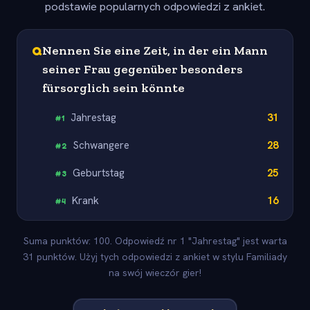
podstawie popularnych odpowiedzi z ankiet.
Q
Nennen Sie eine Zeit, in der ein Mann
seiner Frau gegenüber besonders
fürsorglich sein könnte
Jahrestag
31
#
1
Schwangere
28
#
2
Geburtstag
25
#
3
Krank
16
#
4
Suma punktów: 100. Odpowiedź nr 1 "Jahrestag" jest warta
31 punktów. Użyj tych odpowiedzi z ankiet w stylu Familiady
na swój wieczór gier!