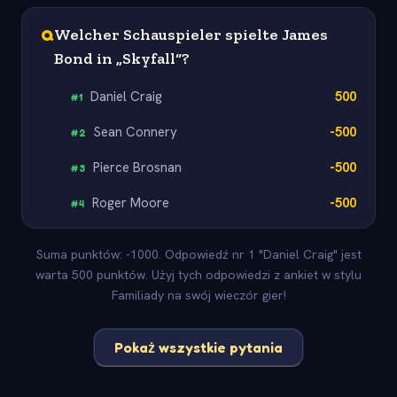
Q
Welcher Schauspieler spielte James
Bond in „Skyfall“?
Daniel Craig
500
#
1
Sean Connery
-500
#
2
Pierce Brosnan
-500
#
3
Roger Moore
-500
#
4
Suma punktów: -1000. Odpowiedź nr 1 "Daniel Craig" jest
warta 500 punktów. Użyj tych odpowiedzi z ankiet w stylu
Familiady na swój wieczór gier!
Pokaż wszystkie pytania