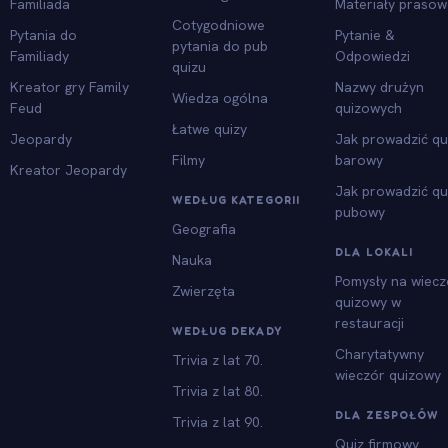
Familiada
Materiały praso
Cotygodniowe
Pytania do
Pytanie &
pytania do pub
Familiady
Odpowiedzi
quizu
Kreator gry Family
Nazwy drużyn
Wiedza ogólna
Feud
quizowych
Łatwe quizy
Jeopardy
Jak prowadzić qu
Filmy
barowy
Kreator Jeopardy
Jak prowadzić qu
WEDŁUG KATEGORII
pubowy
Geografia
DLA LOKALI
Nauka
Pomysły na wiecz
Zwierzęta
quizowy w
restauracji
WEDŁUG DEKADY
Charytatywny
Trivia z lat 70.
wieczór quizowy
Trivia z lat 80.
DLA ZESPOŁÓW
Trivia z lat 90.
Quiz firmowy