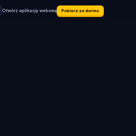
Otwórz aplikację webową
Pobierz za darmo