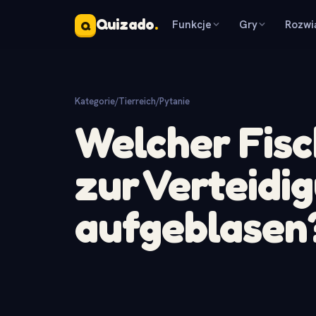
Quizado
.
Funkcje
Gry
Rozwi
Q
Kategorie
/
Tierreich
/
Pytanie
Welcher Fisch
zur Verteidi
aufgeblasen