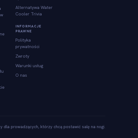
Alternatywa Water
a
Cooler Trivia
ów
INFORMACJE
PRAWNE
jne
Polityka
prywatności
Zwroty
Warunki usług
łu
O nas
cie
y dla prowadzących, którzy chcą postawić salę na nogi.