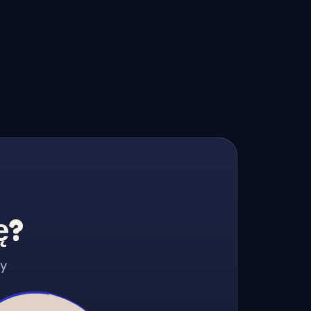
ę?
zy