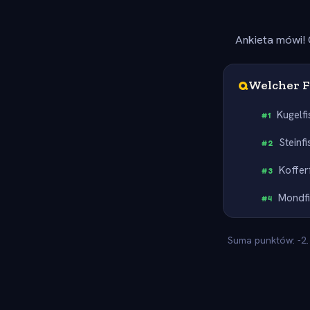
Ankieta mówi! 
Q
Welcher Fi
Kugelfi
#
1
Steinf
#
2
Koffer
#
3
Mondf
#
4
Suma punktów: -2. 