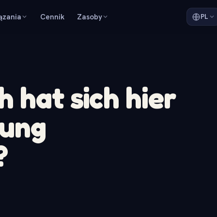
ązania
Cennik
Zasoby
PL
 hat sich hier
gung
?