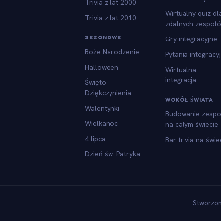
Trivia z lat 2000
Wirtualny quiz dl
Trivia z lat 2010
zdalnych zespoł
SEZONOWE
Gry integracyjne
Boże Narodzenie
Pytania integracy
Halloween
Wirtualna
integracja
Święto
Dziękczynienia
WOKÓŁ ŚWIATA
Walentynki
Budowanie zespo
Wielkanoc
na całym świecie
4 lipca
Bar trivia na świe
Dzień św. Patryka
Stworzon