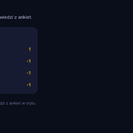
iedzi z ankiet.
1
-1
-1
-1
zi z ankiet w stylu