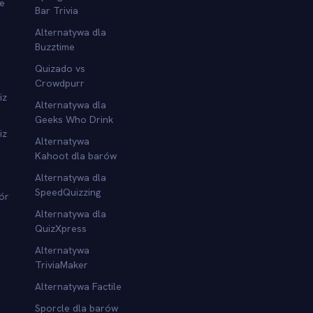
we
Bar Trivia
Alternatywa dla
Buzztime
Quizado vs
Crowdpurr
iz
Alternatywa dla
Geeks Who Drink
iz
Alternatywa
Kahoot dla barów
Alternatywa dla
SpeedQuizzing
ór
Alternatywa dla
QuizXpress
Alternatywa
TriviaMaker
Alternatywa Factile
Sporcle dla barów