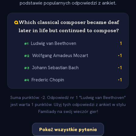
podstawie popularnych odpowiedzi z ankiet.
Q
Which classical composer became deaf
later in life but continued to compose?
Ludwig van Beethoven
1
#
1
Wolfgang Amadeus Mozart
-1
#
2
Johann Sebastian Bach
-1
#
3
Frederic Chopin
-1
#
4
Suma punktów: -2. Odpowiedź nr 1 "Ludwig van Beethoven"
jest warta 1 punktów. Użyj tych odpowiedzi z ankiet w stylu
Familiady na swój wieczór gier!
Pokaż wszystkie pytania