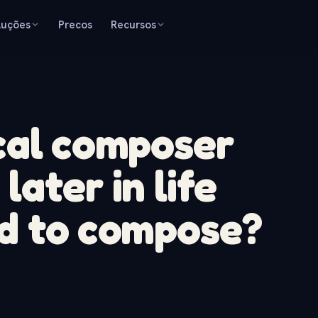
luções
Precos
Recursos
cal composer
ater in life
d to compose?