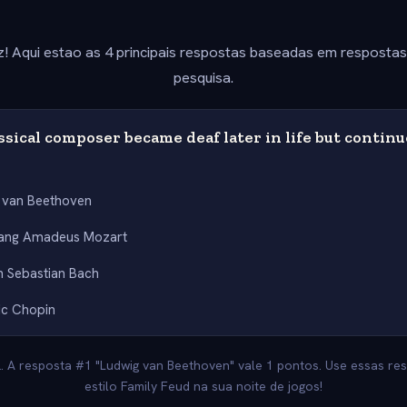
z! Aqui estao as 4 principais respostas baseadas em resposta
pesquisa.
sical composer became deaf later in life but continu
 van Beethoven
ang Amadeus Mozart
 Sebastian Bach
ic Chopin
2. A resposta #1 "Ludwig van Beethoven" vale 1 pontos. Use essas re
estilo Family Feud na sua noite de jogos!