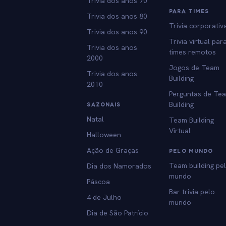
Trivia dos anos 70
PARA TIMES
Trivia dos anos 80
Trivia corporativ
Trivia dos anos 90
Trivia virtual par
Trivia dos anos
times remotos
2000
Jogos de Team
Trivia dos anos
Building
2010
Perguntas de Te
Building
SAZONAIS
Natal
Team Building
Virtual
Halloween
Ação de Graças
PELO MUNDO
Team building pe
Dia dos Namorados
mundo
Páscoa
Bar trivia pelo
4 de Julho
mundo
Dia de São Patrício