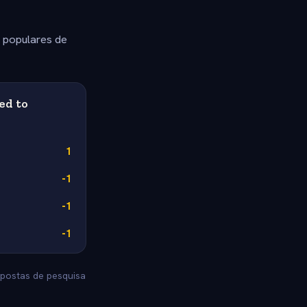
s populares de
ed to
1
-1
-1
-1
spostas de pesquisa