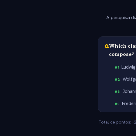
A pesquisa di
Q
Which clas
compose?
Ludwig
#
1
Wolfg
#
2
Johann
#
3
Freder
#
4
Total de pontos: -