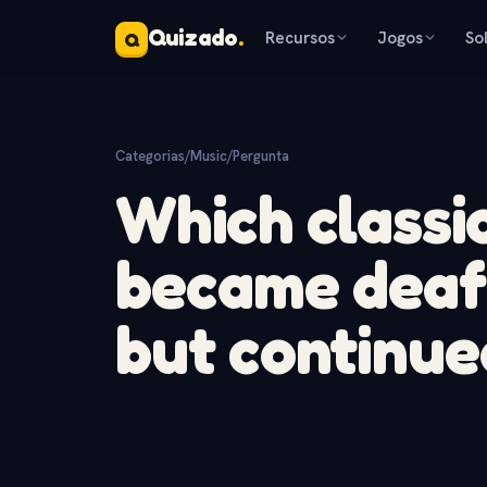
Quizado
.
Recursos
Jogos
So
Q
Categorias
/
Music
/
Pergunta
Which classi
became deaf l
but continue