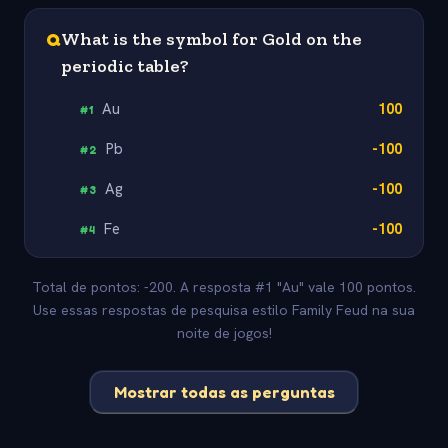
Q
What is the symbol for Gold on the
periodic table?
Au
100
#
1
Pb
-100
#
2
Ag
-100
#
3
Fe
-100
#
4
Total de pontos: -200. A resposta #1 "Au" vale 100 pontos.
Use essas respostas de pesquisa estilo Family Feud na sua
noite de jogos!
Mostrar todas as perguntas