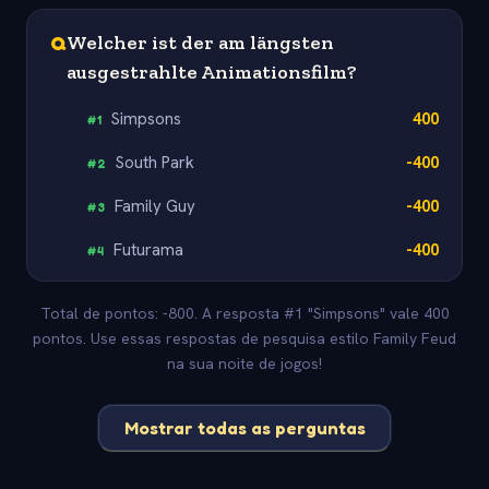
Q
Welcher ist der am längsten
ausgestrahlte Animationsfilm?
Simpsons
400
#
1
South Park
-400
#
2
Family Guy
-400
#
3
Futurama
-400
#
4
Total de pontos: -800. A resposta #1 "Simpsons" vale 400
pontos. Use essas respostas de pesquisa estilo Family Feud
na sua noite de jogos!
Mostrar todas as perguntas