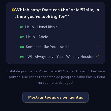
Q
Which song features the lyric "Hello, is
it me you're looking for?"
Hello - Lionel Richie
1
#
1
Hello - Adele
-1
#
2
Someone Like You - Adele
-1
#
3
I Will Always Love You - Whitney Houston
-1
#
4
Total de pontos: -2. A resposta #1 "Hello - Lionel Richie" vale
1 pontos. Use essas respostas de pesquisa estilo Family Feud
na sua noite de jogos!
Mostrar todas as perguntas