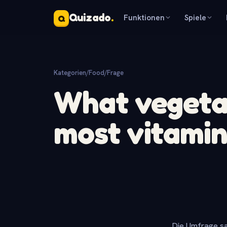
Quizado
.
Funktionen
Spiele
Q
Kategorien
/
Food
/
Frage
What vegeta
most vitamin
Die Umfrage sa