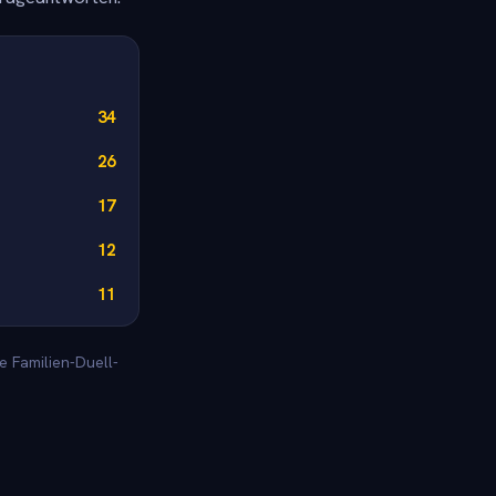
34
26
17
12
11
e Familien-Duell-