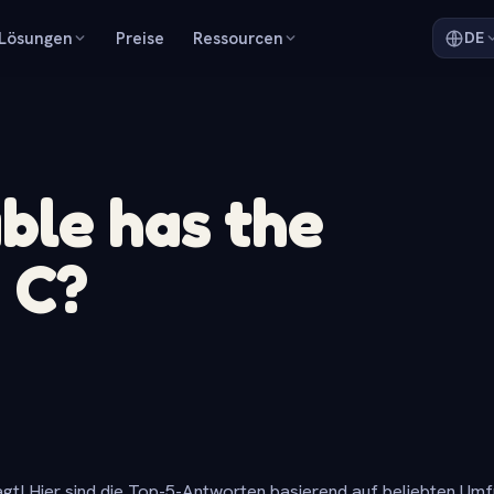
Lösungen
Preise
Ressourcen
DE
ble has the
 C?
gt! Hier sind die Top-5-Antworten basierend auf beliebten Um