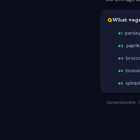
Q
What vege
parsle
#
1
paprik
#
2
brocco
#
3
brusse
#
4
spinac
#
5
Gesamtpunkte: 10