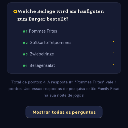
Q
Welche Beilage wird am häufigsten
zum Burger bestellt?
Pommes Frites
1
#
1
Süßkartoffelpommes
1
#
2
Zwiebelringe
1
#
3
Beilagensalat
1
#
4
Total de pontos: 4. A resposta #1 "Pommes Frites" vale 1
pontos. Use essas respostas de pesquisa estilo Family Feud
na sua noite de jogos!
Mostrar todas as perguntas