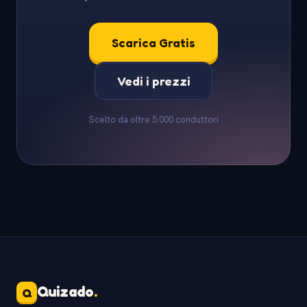
Scarica Gratis
Vedi i prezzi
Scelto da oltre 5.000 conduttori
Quizado
.
Q