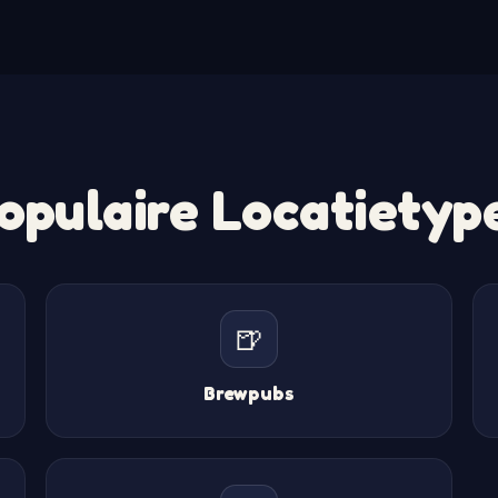
opulaire Locatietyp
🍺
Brewpubs