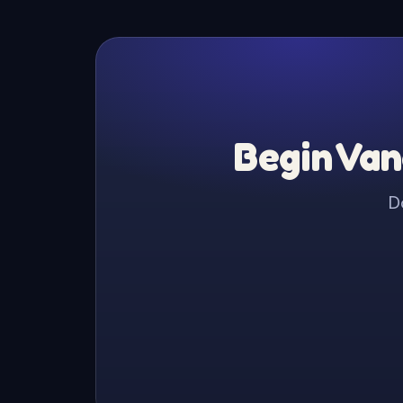
Begin Van
D