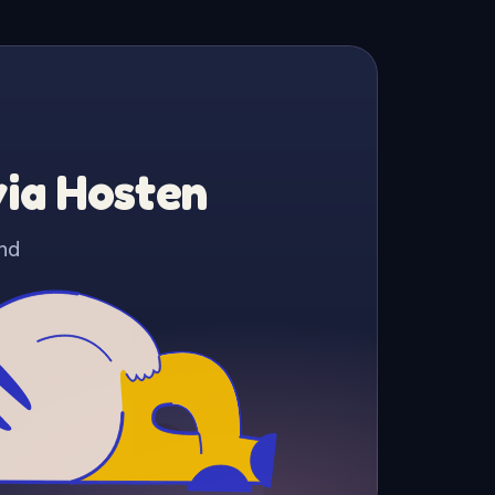
via Hosten
nd