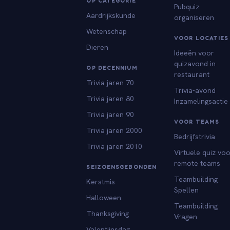
OP CATEGORIE
Pubquiz
Aardrijkskunde
organiseren
Wetenschap
VOOR LOCATIES
Dieren
Ideeën voor
quizavond in
OP DECENNIUM
restaurant
Trivia jaren 70
Trivia-avond
Trivia jaren 80
Inzamelingsactie
Trivia jaren 90
VOOR TEAMS
Trivia jaren 2000
Bedrijfstrivia
Trivia jaren 2010
Virtuele quiz vo
remote teams
SEIZOENSGEBONDEN
Teambuilding
Kerstmis
Spellen
Halloween
Teambuilding
Thanksgiving
Vragen
Valentijnsdag