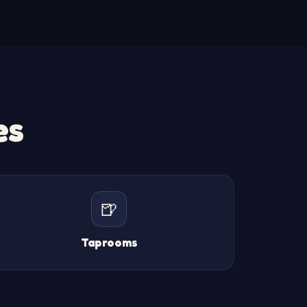
es
🍺
Taprooms