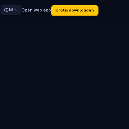
Open web app
NL
Gratis downloaden