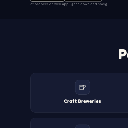
of probeer de web app - geen download nodig
P
🍺
Craft Breweries