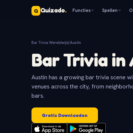
Quizado
.
Functies
Spellen
O
Q
Bar Trivia Wereldwijd
/
Austin
Bar Trivia in
Austin has a growing bar trivia scene wi
venues across the city, from neighborh
bars.
Gratis Downloaden