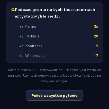
Q
Podczas grania na tych instrumentach
artysta zwykle siedzi
Pianino
36
#
1
Perkusja
28
#
2
Kontrabas
19
#
3
Wiolonczela
17
#
4
Suma punktów: 100. Odpowiedź nr 1 "Pianino" jest warta 36
punktów. Użyj tych odpowiedzi z ankiet w stylu Familiady na
swój wieczór gier!
Pokaż wszystkie pytania