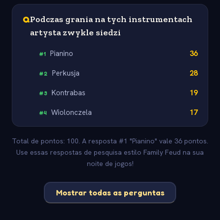
Q
Podczas grania na tych instrumentach
artysta zwykle siedzi
Pianino
36
#
1
Perkusja
28
#
2
Kontrabas
19
#
3
Wiolonczela
17
#
4
Total de pontos: 100. A resposta #1 "Pianino" vale 36 pontos.
Use essas respostas de pesquisa estilo Family Feud na sua
noite de jogos!
Mostrar todas as perguntas