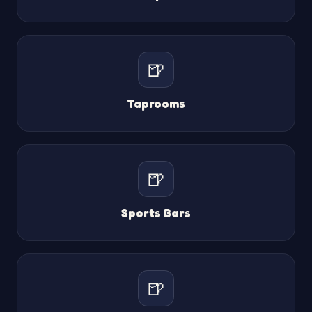
🍺
Taprooms
🍺
Sports Bars
🍺