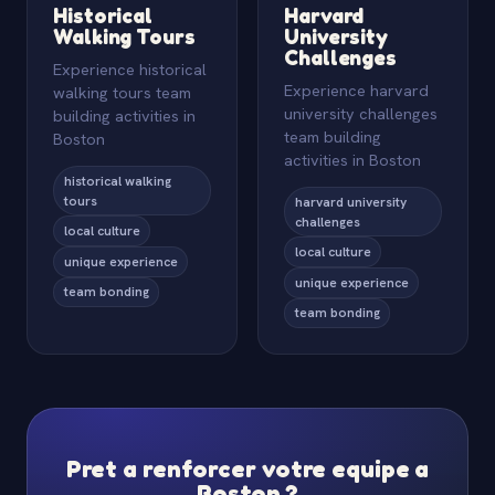
Historical
Harvard
Walking Tours
University
Challenges
Experience historical
Experience harvard
walking tours team
university challenges
building activities in
team building
Boston
activities in Boston
historical walking
tours
harvard university
challenges
local culture
local culture
unique experience
unique experience
team bonding
team bonding
Pret a renforcer votre equipe a
Boston ?