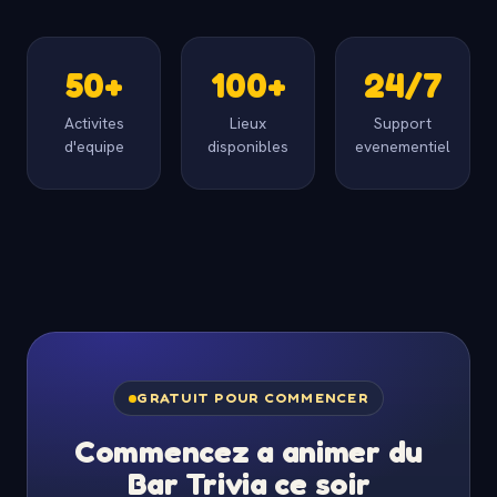
50+
100+
24/7
Activites
Lieux
Support
d'equipe
disponibles
evenementiel
GRATUIT POUR COMMENCER
Commencez a animer du
Bar Trivia ce soir